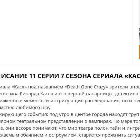
ИСАНИЕ 11 СЕРИИ 7 СЕЗОНА СЕРИАЛА «КА
риала «Касл» под названием «Death Gone Crazy» зрители вно
ектива Ричарда Касла и его верной напарницы, детектива К
ряженные моменты и интригующие расследования, но и не
частью любимого шоу.
ирующего события: под утро в центре города находят труп 
лярном театральном представлении о вампирах. По мере тог
, они вскоре понимают, что мир театра полон тайн и интриг.
жаемым обаянием и остроумием, старается прояснить ситуа