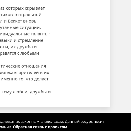
из которых скрывает
тников театральной
л и Беккет вновь
путанные ситуации.
дивидуальные таланты:
авыки и стремление
оты, их дружба и
правятся с любыми
антические отношения
влекает зрителей в их
именно то, что делает
ю тему любви, дружбы и
адлежат их законным владельцам. Данный ресурс носит
мпании.
Обратная связь с проектом