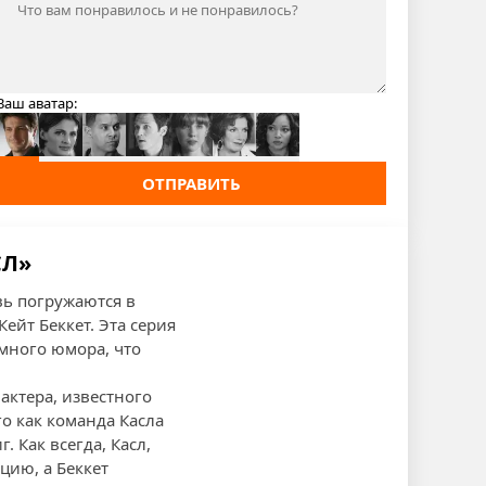
Ваш аватар:
ОТПРАВИТЬ
СЛ»
вь погружаются в
ейт Беккет. Эта серия
много юмора, что
актера, известного
о как команда Касла
 Как всегда, Касл,
цию, а Беккет