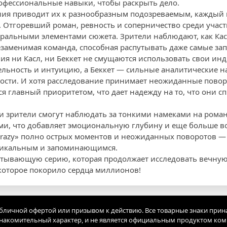
рофессиональные навыки, чтобы раскрыть дело.
ния приводит их к разнообразным подозреваемым, каждый 
. Отгоревший роман, ревность и соперничество среди учас
тральными элементами сюжета. Зрители наблюдают, как Кас
езаменимая команда, способная распутывать даже самые за
ния ни Касл, ни Беккет не смущаются использовать свои ин
льность и интуицию, а Беккет — сильные аналитические н
ости. И хотя расследование принимает неожиданные повор
я главный приоритетом, что дает надежду на то, что они с
рии зрители смогут наблюдать за тонкими намеками на ром
и, что добавляет эмоциональную глубину и еще больше во
Crazy» полно острых моментов и неожиданных поворотов — 
уникальным и запоминающимся.
ватывающую серию, которая продолжает исследовать вечну
 которое покорило сердца миллионов!
убличной офертой или призывом к действию. Все товарные знаки прин
акомительный характер, и не является официальным продуктом ко