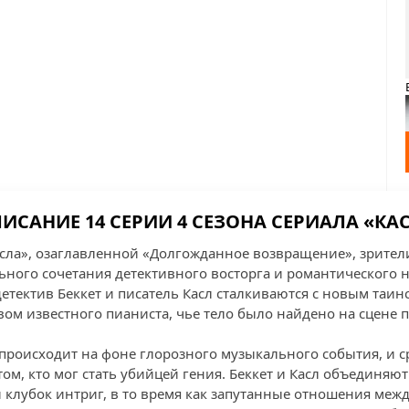
ИСАНИЕ 14 СЕРИИ 4 СЕЗОНА СЕРИАЛА «КА
Касла», озаглавленной «Долгожданное возвращение», зрител
ьного сочетания детективного восторга и романтического 
 детектив Беккет и писатель Касл сталкиваются с новым таи
ом известного пианиста, чье тело было найдено на сцене п
 происходит на фоне глорозного музыкального события, и с
ом, кто мог стать убийцей гения. Беккет и Касл объединяют
й клубок интриг, в то время как запутанные отношения меж