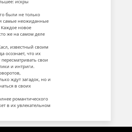
льшее: искры
ого были не только
и и самые неожиданные
 Каждое новое
то же на самом деле
Касл, известный своим
а осознает, что их
т пересматривать свои
тики и интриги.
оворотов,
ько ждут загадок, но и
наться в своих
олнее романтического
ет в их увлекательном