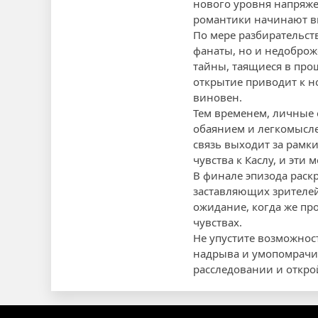
нового уровня напряже
романтики начинают вн
По мере разбирательств
фанаты, но и недоброж
тайны, таящиеся в про
открытие приводит к но
виновен.
Тем временем, личные 
обаянием и легкомысле
связь выходит за рамки
чувства к Каслу, и эт
В финале эпизода раск
заставляющих зрителей 
ожидание, когда же про
чувствах.
Не упустите возможнос
надрыва и умопомрачит
расследовании и откро