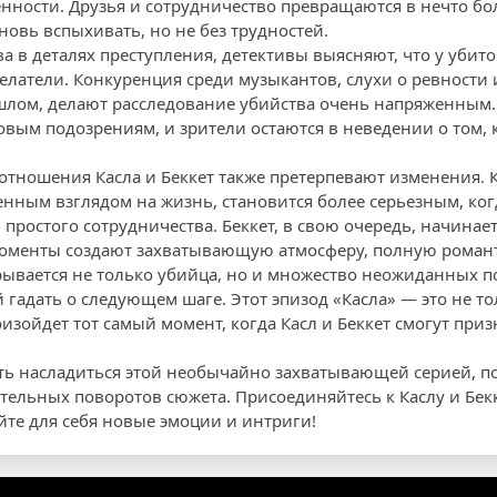
нности. Друзья и сотрудничество превращаются в нечто бо
овь вспыхивать, но не без трудностей.
а в деталях преступления, детективы выясняют, что у убит
елатели. Конкуренция среди музыкантов, слухи о ревност
шлом, делают расследование убийства очень напряженным.
вым подозрениям, и зрители остаются в неведении о том, к
отношения Касла и Беккет также претерпевают изменения. 
нным взглядом на жизнь, становится более серьезным, когд
 простого сотрудничества. Беккет, в свою очередь, начинае
и моменты создают захватывающую атмосферу, полную роман
рывается не только убийца, но и множество неожиданных п
гадать о следующем шаге. Этот эпизод «Касла» — это не тол
изойдет тот самый момент, когда Касл и Беккет смогут приз
ть насладиться этой необычайно захватывающей серией, п
ельных поворотов сюжета. Присоединяйтесь к Каслу и Бекк
йте для себя новые эмоции и интриги!