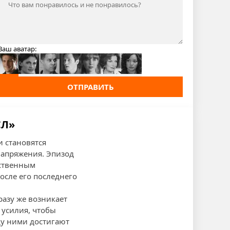
Ваш аватар:
ОТПРАВИТЬ
СЛ»
и становятся
напряжения. Эпизод
нственным
осле его последнего
разу же возникает
 усилия, чтобы
ду ними достигают