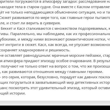
зрители погружаются в атмосферу загадки: расследование на
аходке тела в старом судне. Она вместе с Каслом отправляе
ждёт не только неподдающаяся объяснению ситуация, но и т
Сюжет развивается по мере того, как главные герои пытают
е, и стоит ли верить в суеверия.
 Беккет и Касл сталкиваются с множеством подозреваемых,
тивы. Параллельно, мы наблюдаем, как их профессиональ
глубокими, и между ними возникают романтические нотки, ч
 интриги в сюжет. Касл, как всегда, не упускает возможно
 сохраняет хладнокровие и решимость.
 не оставляет равнодушным: мрачные морские пейзажи, ст
я атмосфера придают эпизоду особое очарование. В резуль
получают не только ответ на вопрос о том, что же произошл
, как развиваются отношения между главными героями.
это серия, которая, безусловно, порадует как давних покло
ющих погрузиться в захватывающий мир детективных исто
 шанс посмотреть этот удивительный эпизод, который остав
щей истории.