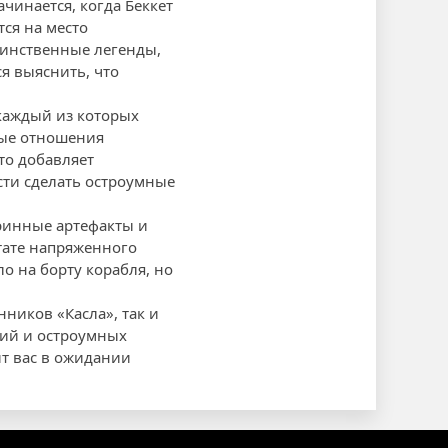
чинается, когда Беккет
тся на место
аинственные легенды,
ся выяснить, что
 каждый из которых
ные отношения
то добавляет
сти сделать остроумные
аринные артефакты и
тате напряженного
о на борту корабля, но
нников «Касла», так и
рий и остроумных
ит вас в ожидании