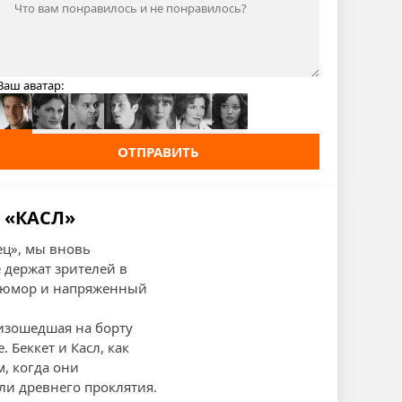
Ваш аватар:
ОТПРАВИТЬ
 «КАСЛ»
ец», мы вновь
 держат зрителей в
й юмор и напряженный
оизошедшая на борту
 Беккет и Касл, как
м, когда они
ли древнего проклятия.