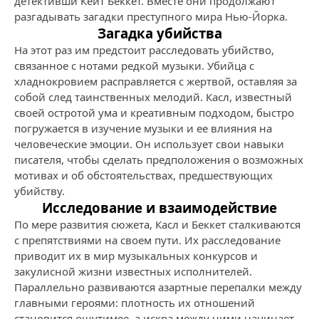
детективши Кейт Беккет. Вместе они продолжают
разгадывать загадки преступного мира Нью-Йорка.
Загадка убийства
На этот раз им предстоит расследовать убийство,
связанное с нотами редкой музыки. Убийца с
хладнокровием расправляется с жертвой, оставляя за
собой след таинственных мелодий. Касл, известный
своей остротой ума и креативным подходом, быстро
погружается в изучение музыки и ее влияния на
человеческие эмоции. Он использует свои навыки
писателя, чтобы сделать предположения о возможных
мотивах и об обстоятельствах, предшествующих
убийству.
Исследование и взаимодействие
По мере развития сюжета, Касл и Беккет сталкиваются
с препятствиями на своем пути. Их расследование
приводит их в мир музыкальных конкурсов и
закулисной жизни известных исполнителей.
Параллельно развиваются азартные перепалки между
главными героями: плотность их отношений
становится ощутимее, а искра между ними начинает