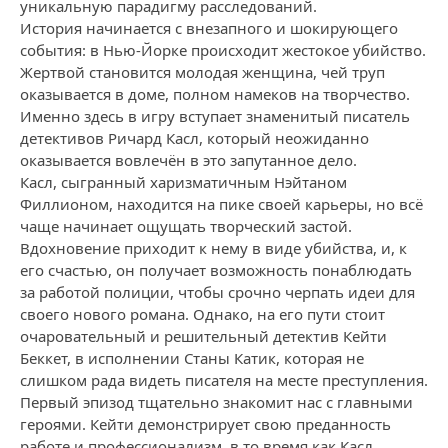
уникальную парадигму расследований.
История начинается с внезапного и шокирующего
события: в Нью-Йорке происходит жестокое убийство.
Жертвой становится молодая женщина, чей труп
оказывается в доме, полном намеков на творчество.
Именно здесь в игру вступает знаменитый писатель
детективов Ричард Касл, который неожиданно
оказывается вовлечён в это запутанное дело.
Касл, сыгранный харизматичным Нэйтаном
Филлионом, находится на пике своей карьеры, но всё
чаще начинает ощущать творческий застой.
Вдохновение приходит к нему в виде убийства, и, к
его счастью, он получает возможность понаблюдать
за работой полиции, чтобы срочно черпать идеи для
своего нового романа. Однако, на его пути стоит
очаровательный и решительный детектив Кейти
Беккет, в исполнении Станы Катик, которая не
слишком рада видеть писателя на месте преступления.
Первый эпизод тщательно знакомит нас с главными
героями. Кейти демонстрирует свою преданность
работе и профессионализм, в то время как Касл,